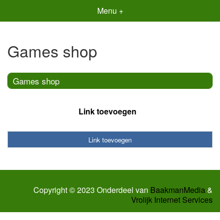
Menu +
Games shop
Games shop
Link toevoegen
Link toevoegen
Copyright © 2023 Onderdeel van
BaakmanMedia
&
Vrolijk Internet Services